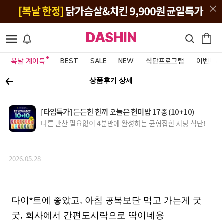
DASHIN
복날 계이득
BEST
SALE
NEW
식단프로그램
이벤트&
상품후기 상세
[타임특가] 든든한 한끼 오늘은 현미밥 17종 (10+10)
다른 반찬 필요없이 4분만에 완성하는 균형잡힌 저당 식단!
2026.05.28
다이*트에 좋았고, 아침 공복보단 먹고 가는게 굿
굿, 회사에서 간편도시락으로 딱이네용