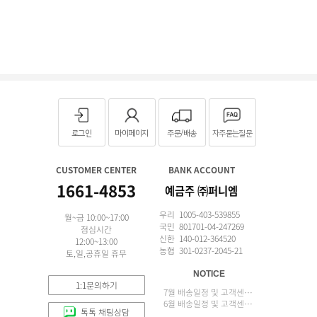
로그인
마이페이지
주문/배송
자주묻는질문
CUSTOMER CENTER
BANK ACCOUNT
1661-4853
예금주 ㈜퍼니엠
우리 1005-403-539855
월~금 10:00~17:00
국민 801701-04-247269
점심시간
신한 140-012-364520
12:00~13:00
농협 301-0237-2045-21
토,일,공휴일 휴무
NOTICE
1:1문의하기
7월 배송일정 및 고객센터 업무 안내
6월 배송일정 및 고객센터 업무 안내
톡톡 채팅상담