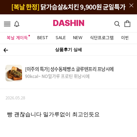
DASHIN
복날 계이득
BEST
SALE
NEW
식단프로그램
이벤트&
상품후기 상세
[이주의 특가] 성수동제빵소 글루텐프리 프낭시에
90kcal~ NO밀가루 프로틴 휘낭시에
2026.05.28
빵 괜찮습니다 밀가루없이 최고인듯요