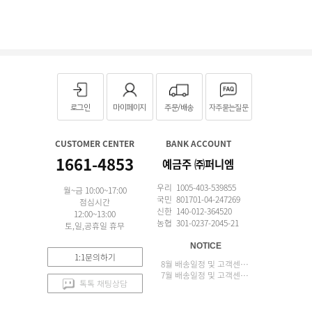
로그인
마이페이지
주문/배송
자주묻는질문
CUSTOMER CENTER
BANK ACCOUNT
1661-4853
예금주 ㈜퍼니엠
우리 1005-403-539855
월~금 10:00~17:00
국민 801701-04-247269
점심시간
신한 140-012-364520
12:00~13:00
농협 301-0237-2045-21
토,일,공휴일 휴무
NOTICE
1:1문의하기
8월 배송일정 및 고객센터 업무 안내
7월 배송일정 및 고객센터 업무 안내
톡톡 채팅상담