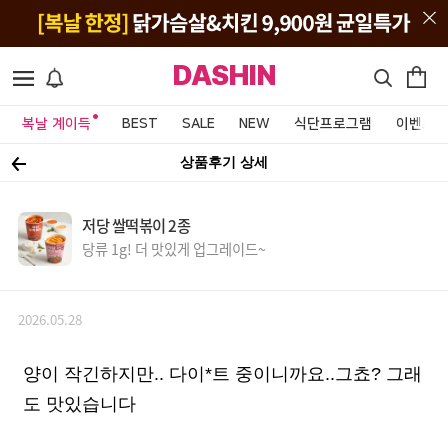
DASHIN
복날 계이득
BEST
SALE
NEW
식단프로그램
이벤트&
상품후기 상세
저당 쌀떡볶이 2종
당류 1g! 더 맛있게 업그레이드~
2026.05.28
양이 작긴하지만.. 다이*트 중이니까요..그쵸? 그래
도 맛있습니다