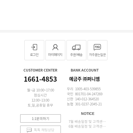
로그인
마이페이지
주문/배송
자주묻는질문
CUSTOMER CENTER
BANK ACCOUNT
1661-4853
예금주 ㈜퍼니엠
우리 1005-403-539855
월~금 10:00~17:00
국민 801701-04-247269
점심시간
신한 140-012-364520
12:00~13:00
농협 301-0237-2045-21
토,일,공휴일 휴무
NOTICE
1:1문의하기
7월 배송일정 및 고객센터 업무 안내
6월 배송일정 및 고객센터 업무 안내
톡톡 채팅상담