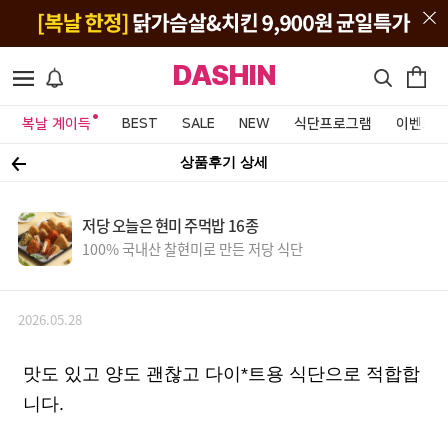
DASHIN
복날 계이득
BEST
SALE
NEW
식단프로그램
이벤트&
상품후기 상세
저당 오늘은 현미 주먹밥 16종
100% 국내산 찰현미로 만든 저당 식단
2026.05.28
맛도 있고 양도 괜찮고 다이*트용 식단으로 적합합
니다.