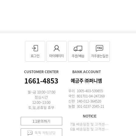
로그인
마이페이지
주문/배송
자주묻는질문
CUSTOMER CENTER
BANK ACCOUNT
1661-4853
예금주 ㈜퍼니엠
우리 1005-403-539855
월~금 10:00~17:00
국민 801701-04-247269
점심시간
신한 140-012-364520
12:00~13:00
농협 301-0237-2045-21
토,일,공휴일 휴무
NOTICE
1:1문의하기
7월 배송일정 및 고객센터 업무 안내
6월 배송일정 및 고객센터 업무 안내
톡톡 채팅상담