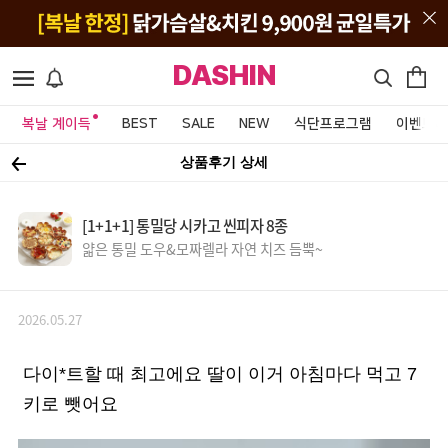
DASHIN
복날 계이득
BEST
SALE
NEW
식단프로그램
이벤트&
상품후기 상세
[1+1+1] 통밀당 시카고 씬피자 8종
얇은 통밀 도우&모짜렐라 자연 치즈 듬뿍~
2026.05.27
다이*트할 때 최고에요 딸이 이거 아침마다 먹고 7
키로 뺏어요