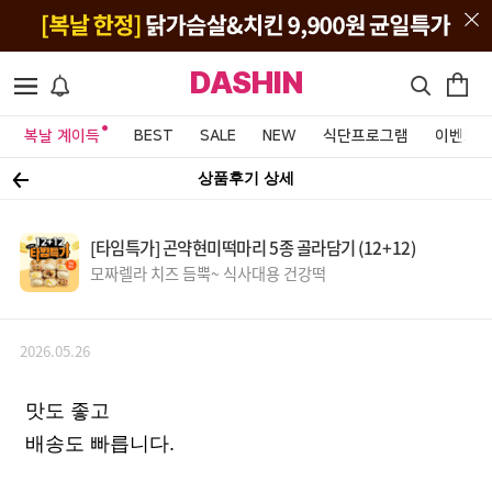
DASHIN
복날 계이득
BEST
SALE
NEW
식단프로그램
이벤트&
상품후기 상세
[타임특가] 곤약현미떡마리 5종 골라담기 (12+12)
모짜렐라 치즈 듬뿍~ 식사대용 건강떡
2026.05.26
맛도 좋고
배송도 빠릅니다.