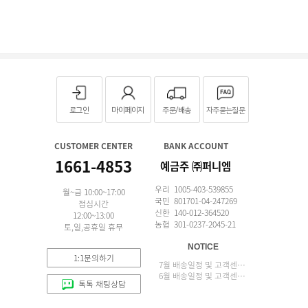
로그인
마이페이지
주문/배송
자주묻는질문
CUSTOMER CENTER
BANK ACCOUNT
1661-4853
예금주 ㈜퍼니엠
우리 1005-403-539855
월~금 10:00~17:00
국민 801701-04-247269
점심시간
신한 140-012-364520
12:00~13:00
농협 301-0237-2045-21
토,일,공휴일 휴무
NOTICE
1:1문의하기
7월 배송일정 및 고객센터 업무 안내
6월 배송일정 및 고객센터 업무 안내
톡톡 채팅상담