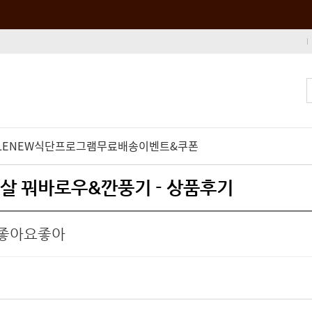
LE
NEW
식단프로그램
무료배송
이벤트&쿠폰
가슴살 꿔바로우&깐풍기 - 상품후기
좋아요좋아