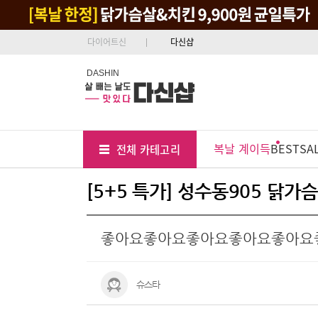
다이어트신
다신샵
DASHIN
Tab
Menu
복날 계이득
BEST
SA
전체 카테고리
Position
[5+5 특가] 성수동905 닭
좋아요좋아요좋아요좋아요좋아요
슈스타