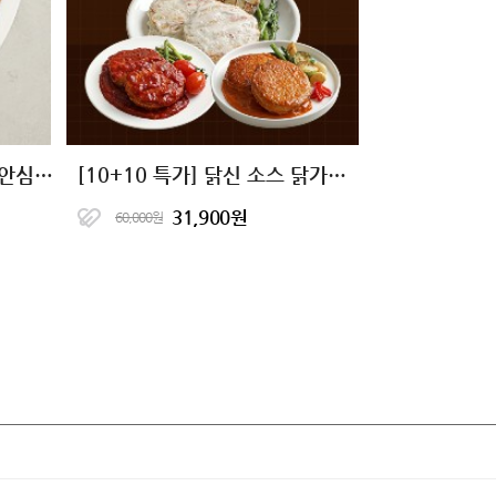
[1+1+1] 닭신 오븐구이 닭안심살 7종
[10+10 특가] 닭신 소스 닭가슴살 스테이크 5종 골라담기
31,900원
60,000원