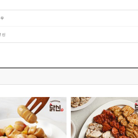
로우
 신