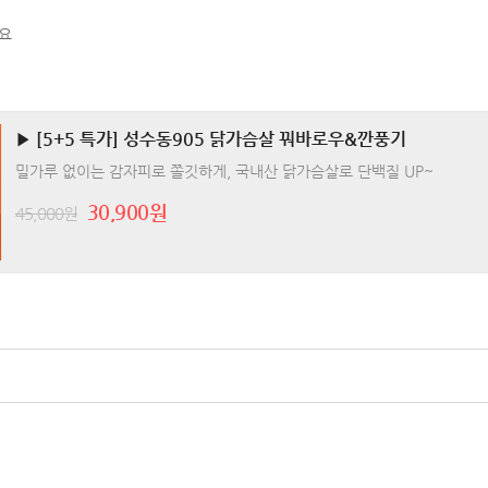
요
▶ [5+5 특가] 성수동905 닭가슴살 꿔바로우&깐풍기
밀가루 없이는 감자피로 쫄깃하게, 국내산 닭가슴살로 단백질 UP~
30,900원
45,000원