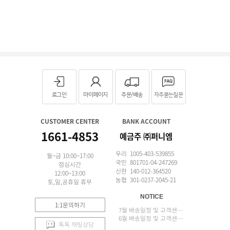
로그인
마이페이지
주문/배송
자주묻는질문
CUSTOMER CENTER
BANK ACCOUNT
1661-4853
예금주 ㈜퍼니엠
우리 1005-403-539855
월~금 10:00~17:00
국민 801701-04-247269
점심시간
신한 140-012-364520
12:00~13:00
농협 301-0237-2045-21
토,일,공휴일 휴무
NOTICE
1:1문의하기
7월 배송일정 및 고객센터 업무 안내
6월 배송일정 및 고객센터 업무 안내
톡톡 채팅상담