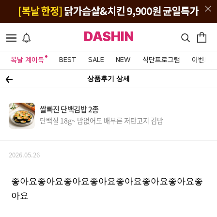
DASHIN
복날 계이득
BEST
SALE
NEW
식단프로그램
이벤트&
상품후기 상세
쌀빠진 단백김밥 2종
단백질 18g~ 밥없어도 배부른 저탄고지 김밥
2026.05.26
좋아요좋아요좋아요좋아요좋아요좋아요좋아요좋
아요