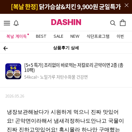
DASHIN
복날 계이득
BEST
SALE
NEW
식단프로그램
이벤트&
상품후기 상세
[5+5 특가] 조리없이 바로먹는 저칼로리 곤약이면 2종 (총
10팩)
54kcal~ 노밀가루 저탄수화물 건강면
2026.05.26
냉장보관해놨다가 시원하게 먹으니 진짜 맛있어
요! 곤약면이라해서 냄새걱정하나도안나고 국물이
진짜 진하고맛있어요! 혹시몰라 하나만 구매했는