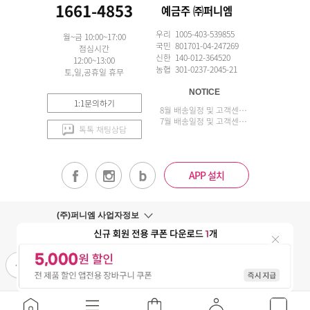
1661-4853
예금주 ㈜퍼니엠
우리 1005-403-539855
월~금 10:00~17:00
국민 801701-04-247269
점심시간
신한 140-012-364520
12:00~13:00
농협 301-0237-2045-21
토,일,공휴일 휴무
NOTICE
1:1문의하기
8월 배송일정 및 고객센터 업무 안내
7월 배송일정 및 고객센터 업무 안내
톡톡 채팅상담
APP 설치
(주)퍼니엠 사업자정보
사업자번호조회
구매안전서비스
개인정보취급방침
이용약관