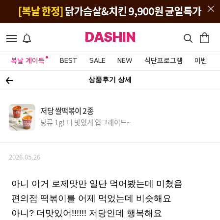
DASHIN
복날 계이득
BEST
SALE
NEW
식단프로그램
이벤트&
상품후기 상세
저당 쌀떡볶이 2종
당류 1g! 더 맛있게 업그레이드~
2026.05.26
아니 이거 로제맛만 일단 먹어봤는데 미쳤음
편의점 떡볶이를 어제 먹었는데 비슷해요
아니? 더맛있어!!!!!! 저당인데 행복해요