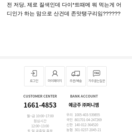
전 저당, 제로 질색인데 다이*트때메 뭐 먹는게 어
디인가 하는 맘으로 산건데 존맛탱구리임??????
로그인
마이페이지
주문/배송
자주묻는질문
CUSTOMER CENTER
BANK ACCOUNT
1661-4853
예금주 ㈜퍼니엠
우리 1005-403-539855
월~금 10:00~17:00
국민 801701-04-247269
점심시간
신한 140-012-364520
12:00~13:00
농협 301-0237-2045-21
토,일,공휴일 휴무