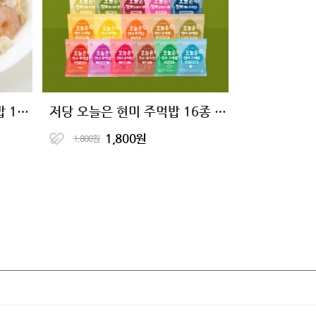
[허닭] 닭가슴살 곤약 볶음밥 10종 골라담기
저당 오늘은 현미 주먹밥 16종 1팩 골라담기
1,800원
1,800원