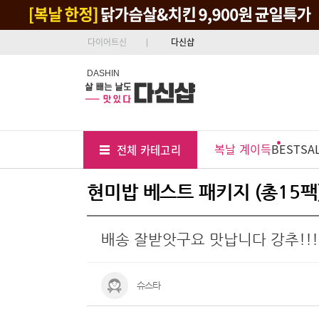
다이어트신
다신샵
DASHIN
Tab
Menu
복날 계이득
BEST
SA
전체 카테고리
Position
현미밥 베스트 패키지 (총15팩)
배송 잘받앗구요 맛납니다 강추!!!
슈스타