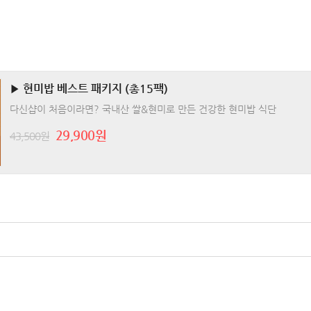
▶ 현미밥 베스트 패키지 (총15팩)
다신샵이 처음이라면? 국내산 쌀&현미로 만든 건강한 현미밥 식단
29,900원
43,500원