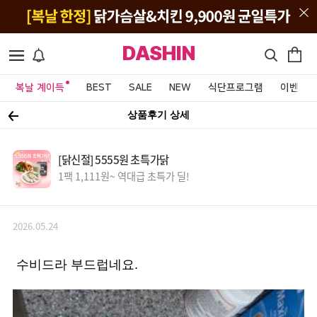
DASHIN
복날 계이득
BEST
SALE
NEW
식단프로그램
이벤트&
상품후기 상세
[닭신절] 5555원 초특가닭
1팩 1,111원~ 역대급 초특가 딜!
2026.05.24
수비드라 부드럽네요.