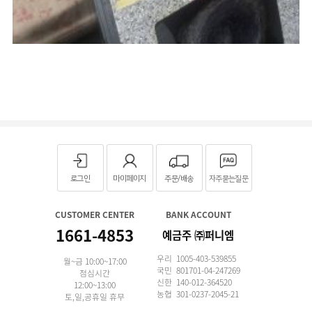
로그인
마이페이지
주문/배송
자주묻는질문
CUSTOMER CENTER
BANK ACCOUNT
1661-4853
예금주 ㈜퍼니엠
우리 1005-403-539855
월~금 10:00~17:00
국민 801701-04-247269
점심시간
신한 140-012-364520
12:00~13:00
농협 301-0237-2045-21
토,일,공휴일 휴무