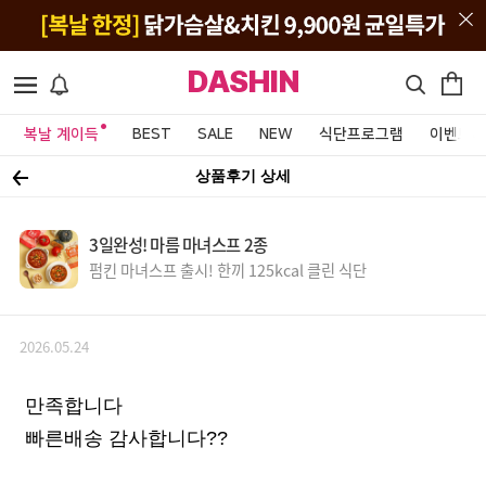
DASHIN
복날 계이득
BEST
SALE
NEW
식단프로그램
이벤트&
상품후기 상세
3일완성! 마름 마녀스프 2종
펌킨 마녀스프 출시! 한끼 125kcal 클린 식단
2026.05.24
만족합니다
빠른배송 감사합니다??