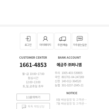
로그인
마이페이지
주문/배송
자주묻는질문
CUSTOMER CENTER
BANK ACCOUNT
1661-4853
예금주 ㈜퍼니엠
우리 1005-403-539855
월~금 10:00~17:00
국민 801701-04-247269
점심시간
신한 140-012-364520
12:00~13:00
농협 301-0237-2045-21
토,일,공휴일 휴무
NOTICE
1:1문의하기
8월 배송일정 및 고객센터 업무 안내
7월 배송일정 및 고객센터 업무 안내
톡톡 채팅상담