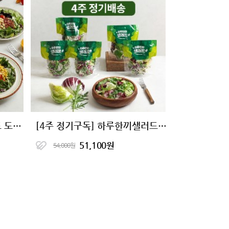
[한스푼샐러드] 토핑 샐러드 도시락 9종
[4주 정기구독] 하루한끼샐러드 한달 패키지
51,100원
54,000원