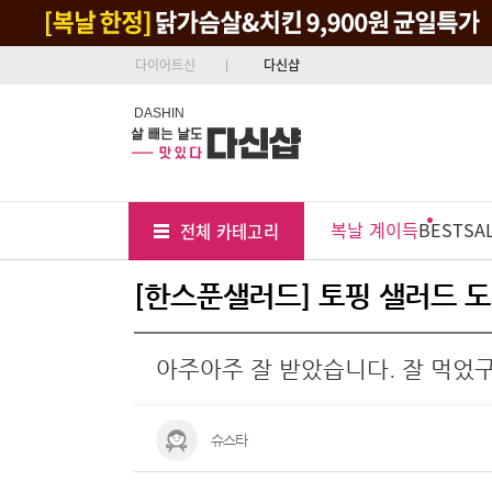
다이어트신
다신샵
DASHIN
Tab
Menu
복날 계이득
BEST
SA
전체 카테고리
Position
[한스푼샐러드] 토핑 샐러드 도
아주아주 잘 받았습니다. 잘 먹었
슈스타