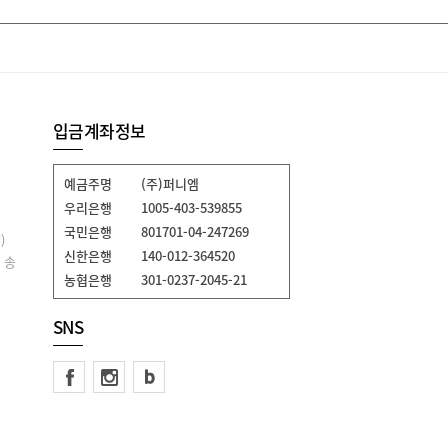
입금계좌정보
예금주명
(주)퍼니엠
우리은행
1005-403-539855
국민은행
801701-04-247269
)
신한은행
140-012-364520
 송
농협은행
301-0237-2045-21
SNS