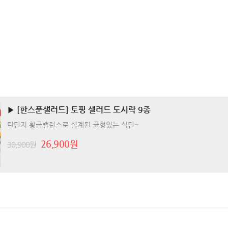
▶ [한스푼샐러드] 토핑 샐러드 도시락 9종
탄단지 황금밸런스로 설계된 균형있는 식단~
26,900원
30,900원