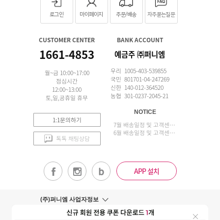
로그인
마이페이지
주문/배송
자주묻는질문
CUSTOMER CENTER
BANK ACCOUNT
1661-4853
예금주 ㈜퍼니엠
우리 1005-403-539855
월~금 10:00~17:00
국민 801701-04-247269
점심시간
신한 140-012-364520
12:00~13:00
농협 301-0237-2045-21
토,일,공휴일 휴무
NOTICE
1:1문의하기
7월 배송일정 및 고객센터 업무 안내
6월 배송일정 및 고객센터 업무 안내
톡톡 채팅상담
APP 설치
(주)퍼니엠 사업자정보