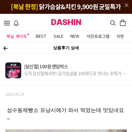
DASHIN
복날 계이득
BEST
SALE
NEW
식단프로그램
이벤트&
상품후기 상세
[닭신절] 100원 랜덤박스
오직 닭신절에서만! 닭가슴살을 100원으로 만나는 초특가 득
템 찬스!
2026.05.24
성수동제빵소 프낭시에가 와서 먹었는데 맛있네요
~