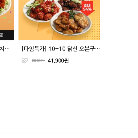
[바글이X다신샵] 닭가슴살 치킨&마녀스프 10종 단독핫딜
[타임특가] 10+10 닭신 오븐구이 닭안심살&닭가슴살 16종 골라담기
41,900원
80,000원