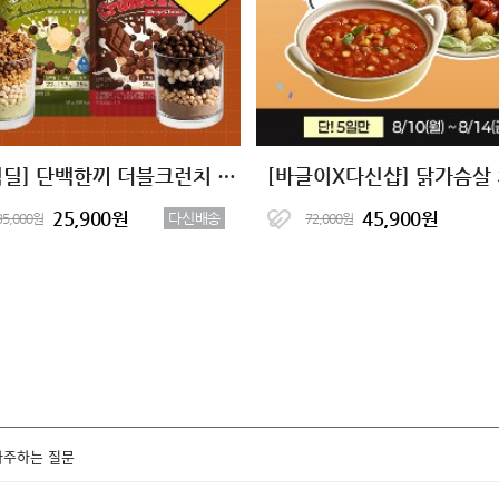
[타임딜] 단백한끼 더블크런치 단백질쉐이크 2종 (7+7)
25,900원
45,900원
다신배송
35,000원
72,000원
자주하는 질문