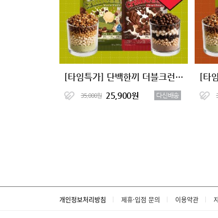
[타임특가] 단백한끼 더블크런치 단백질쉐이크 2종 (7+7)
25,900원
다신배송
35,000원
개인정보처리방침
제휴·입점 문의
이용약관