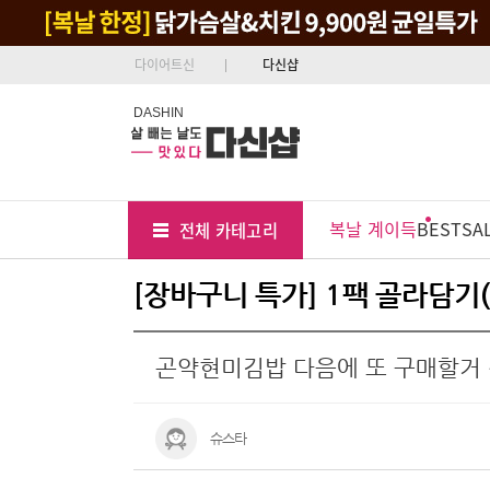
다이어트신
다신샵
DASHIN
Tab
Menu
복날 계이득
BEST
SA
전체 카테고리
Position
[장바구니 특가] 1팩 골라담기(
곤약현미김밥 다음에 또 구매할거
슈스타