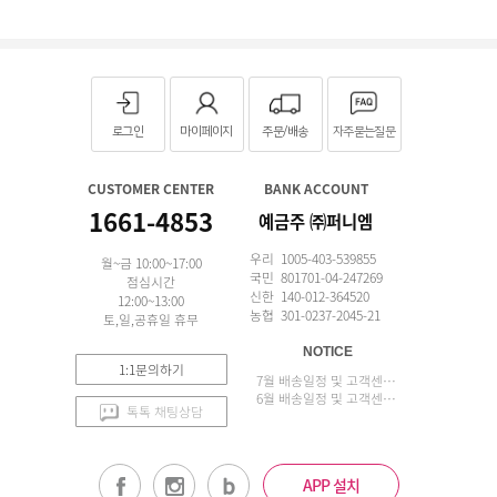
로그인
마이페이지
주문/배송
자주묻는질문
CUSTOMER CENTER
BANK ACCOUNT
1661-4853
예금주 ㈜퍼니엠
우리 1005-403-539855
월~금 10:00~17:00
국민 801701-04-247269
점심시간
신한 140-012-364520
12:00~13:00
농협 301-0237-2045-21
토,일,공휴일 휴무
NOTICE
1:1문의하기
7월 배송일정 및 고객센터 업무 안내
6월 배송일정 및 고객센터 업무 안내
톡톡 채팅상담
APP 설치