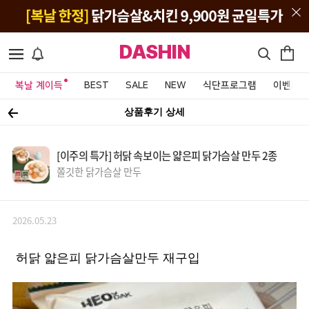
DASHIN
복날 계이득
BEST
SALE
NEW
식단프로그램
이벤트&
상품후기 상세
[이주의 특가] 허닭 속보이는 얇은피 닭가슴살 만두 2종
쫄깃한 닭가슴살 만두
2026.05.23
허닭 얇은피 닭가슴살만두 재구입