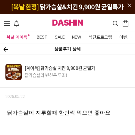
DASHIN
복날 계이득
BEST
SALE
NEW
식단프로그램
이벤트&
상품후기 상세
[계이득] 닭가슴살 치킨 9,900원 균일가
닭가슴살의 변신은 무죄!
2026.05.22
닭가슴살이 지루할때 한번씩 먹으면 좋아요