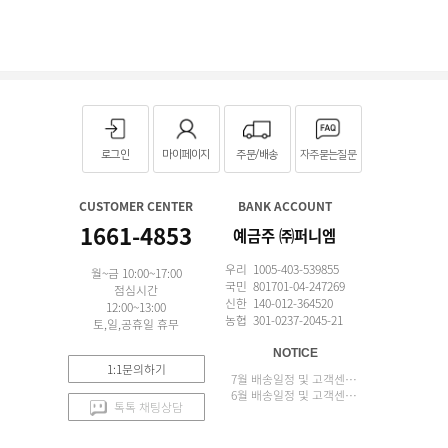
로그인
마이페이지
주문/배송
자주묻는질문
CUSTOMER CENTER
BANK ACCOUNT
1661-4853
예금주 ㈜퍼니엠
우리 1005-403-539855
월~금 10:00~17:00
국민 801701-04-247269
점심시간
신한 140-012-364520
12:00~13:00
농협 301-0237-2045-21
토,일,공휴일 휴무
NOTICE
1:1문의하기
7월 배송일정 및 고객센터 업무 안내
6월 배송일정 및 고객센터 업무 안내
톡톡 채팅상담