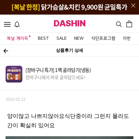
DASHIN
복날 계이득
BEST
SALE
NEW
식단프로그램
이벤트&
상품후기 상세
[장바구니 특가] 1팩 골라담기(냉동)
장바구니에서 바로 골라담으세요~
2026.05.22
양이많고 나쁘지않아요식단중이라 그런지 몰라도
간이 확실히 있어요