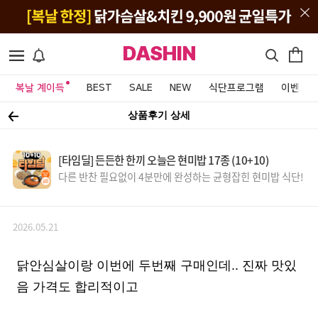
DASHIN
복날 계이득
BEST
SALE
NEW
식단프로그램
이벤트&
상품후기 상세
[타임딜] 든든한 한끼 오늘은 현미밥 17종 (10+10)
다른 반찬 필요없이 4분만에 완성하는 균형잡힌 현미밥 식단!
2026.05.21
닭안심살이랑 이번에 두번째 구매인데.. 진짜 맛있
음 가격도 합리적이고