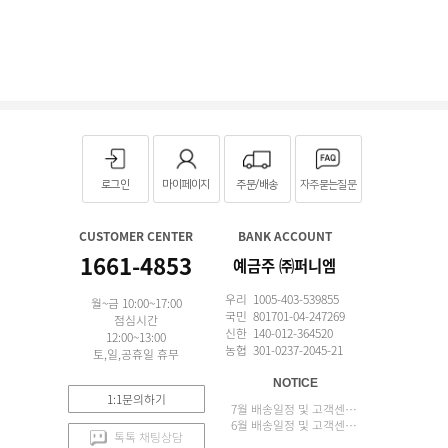
로그인
마이페이지
주문/배송
자주묻는질문
CUSTOMER CENTER
BANK ACCOUNT
1661-4853
예금주 ㈜퍼니엠
우리 1005-403-539855
월~금 10:00~17:00
국민 801701-04-247269
점심시간
신한 140-012-364520
12:00~13:00
농협 301-0237-2045-21
토,일,공휴일 휴무
NOTICE
1:1문의하기
7월 배송일정 및 고객센터 업무 안내
6월 배송일정 및 고객센터 업무 안내
톡톡 채팅상담