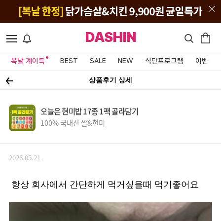
DASHIN
복날 계이득
BEST
SALE
NEW
식단프로그램
이벤트&
상품후기 상세
오늘은 현미밥 17종 1팩 골라담기
100% 국내산 쌀&현미
2026.05.21
항상 회사에서 간단하게 먹거싶을때 먹기좋어요