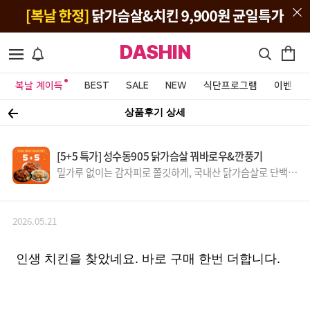
DASHIN
복날 계이득
BEST
SALE
NEW
식단프로그램
이벤트&
상품후기 상세
[5+5 특가] 성수동905 닭가슴살 꿔바로우&깐풍기
밀가루 없이는 감자피로 쫄깃하게, 국내산 닭가슴살로 단백질
UP~
2026.05.21
인생 치킨을 찾았네요. 바로 구매 한번 더합니다.