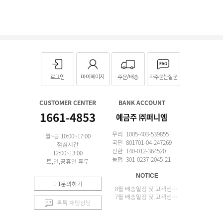
로그인
마이페이지
주문/배송
자주묻는질문
CUSTOMER CENTER
BANK ACCOUNT
1661-4853
예금주 ㈜퍼니엠
우리 1005-403-539855
월~금 10:00~17:00
국민 801701-04-247269
점심시간
신한 140-012-364520
12:00~13:00
농협 301-0237-2045-21
토,일,공휴일 휴무
NOTICE
1:1문의하기
8월 배송일정 및 고객센터 업무 안내
7월 배송일정 및 고객센터 업무 안내
톡톡 채팅상담