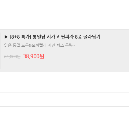
▶ [8+8 특가] 통밀당 시카고 씬피자 8종 골라담기
얇은 통밀 도우&모짜렐라 자연 치즈 듬뿍~
38,900원
64,000원