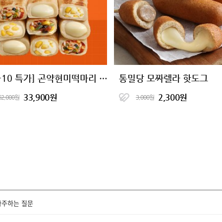
[10+10 특가] 곤약현미떡마리 5종 골라담기
통밀당 모짜렐라 핫도그
33,900원
2,300원
62,000원
3,000원
자주하는 질문