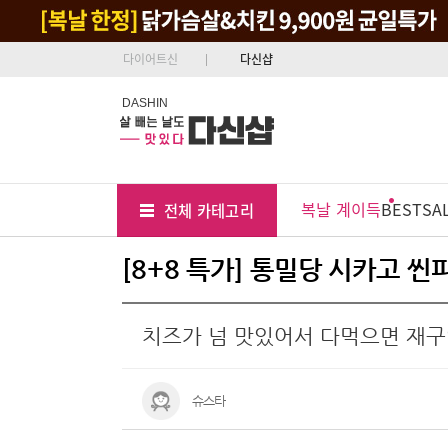
다이어트신
다신샵
DASHIN
Tab
Menu
복날 계이득
BEST
SA
전체 카테고리
Position
[8+8 특가] 통밀당 시카고 씬
치즈가 넘 맛있어서 다먹으면 재
슈스타