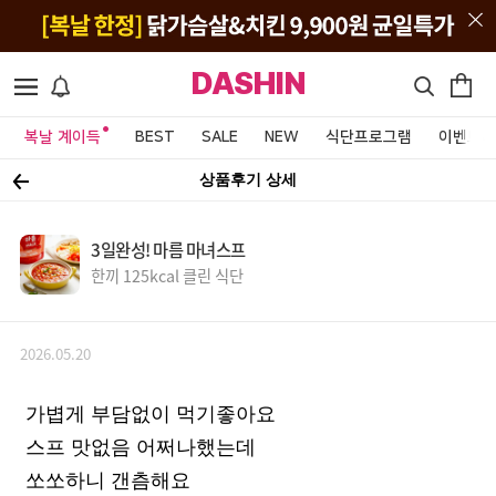
DASHIN
복날 계이득
BEST
SALE
NEW
식단프로그램
이벤트&
상품후기 상세
3일완성! 마름 마녀스프
한끼 125kcal 클린 식단
2026.05.20
가볍게 부담없이 먹기좋아요
스프 맛없음 어쩌나했는데
쏘쏘하니 갠츰해요