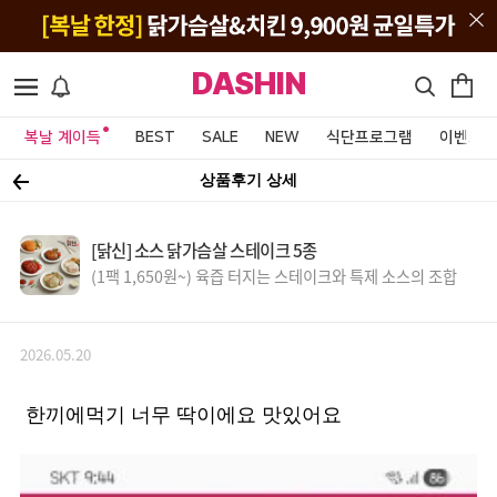
DASHIN
복날 계이득
BEST
SALE
NEW
식단프로그램
이벤트&
상품후기 상세
[닭신] 소스 닭가슴살 스테이크 5종
(1팩 1,650원~) 육즙 터지는 스테이크와 특제 소스의 조합
2026.05.20
한끼에먹기 너무 딱이에요 맛있어요