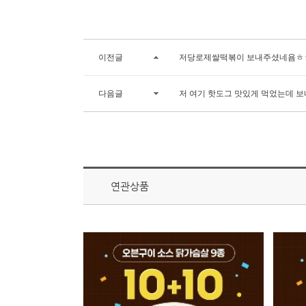
이전글
저당로제쌀떡볶이 보내주셨네욤ㅎ
다음글
저 여기 핫도그 맛있게 먹었는데 보
연관상품