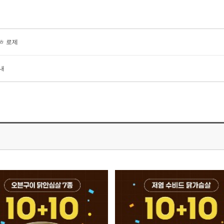
ㅎ 로제
내