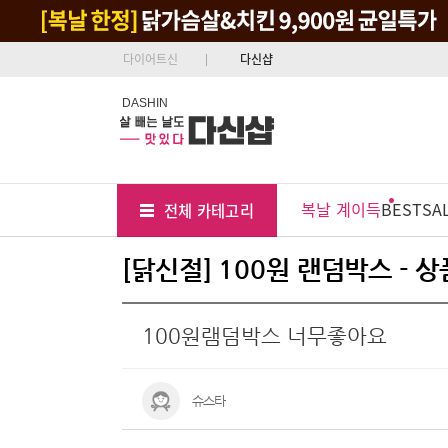
다이어트신
다신샵
DASHIN
Tab
Menu
복날 계이득
BEST
SA
전체 카테고리
Position
[닭신절] 100원 랜덤박스 - 
100원램덤박스 너무좋아요
슈스타