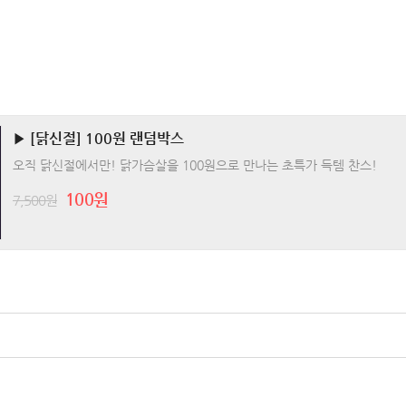
▶ [닭신절] 100원 랜덤박스
오직 닭신절에서만! 닭가슴살을 100원으로 만나는 초특가 득템 찬스!
100원
7,500원