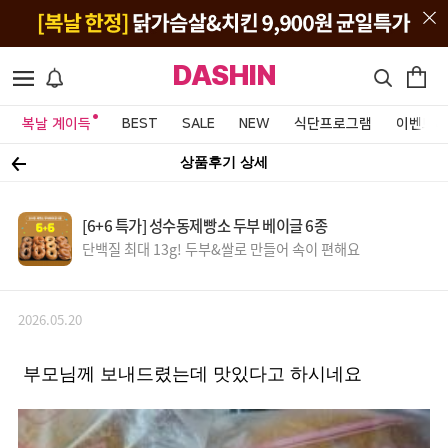
DASHIN
복날 계이득
BEST
SALE
NEW
식단프로그램
이벤트&
상품후기 상세
[6+6 특가] 성수동제빵소 두부 베이글 6종
단백질 최대 13g! 두부&쌀로 만들어 속이 편해요
2026.05.20
부모님께 보내드렸는데 맛있다고 하시네요