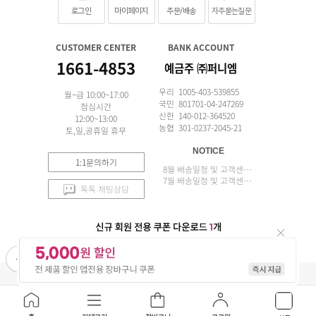
로그인
마이페이지
주문/배송
자주묻는질문
CUSTOMER CENTER
BANK ACCOUNT
1661-4853
예금주 ㈜퍼니엠
우리 1005-403-539855
월~금 10:00~17:00
국민 801701-04-247269
점심시간
신한 140-012-364520
12:00~13:00
농협 301-0237-2045-21
토,일,공휴일 휴무
NOTICE
1:1문의하기
8월 배송일정 및 고객센터 업무 안내
7월 배송일정 및 고객센터 업무 안내
톡톡 채팅상담
APP 설치
(주)퍼니엠 사업자정보
사업자번호조회
구매안전서비스
개인정보취급방침
이용약관