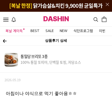
DASHIN
복날 계이득
BEST
SALE
NEW
식단프로그램
이벤트&
상품후기 상세
통밀당 브리또 3종
100% 통밀 또띠아, 단백질 토핑, 저당소스
2026.05.19
아침이나 야식으로 먹기 좋아용ㅎㅎ