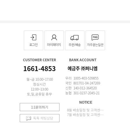
로그인
마이페이지
주문/배송
자주묻는질문
CUSTOMER CENTER
BANK ACCOUNT
1661-4853
예금주 ㈜퍼니엠
우리 1005-403-539855
월~금 10:00~17:00
국민 801701-04-247269
점심시간
신한 140-012-364520
12:00~13:00
농협 301-0237-2045-21
토,일,공휴일 휴무
NOTICE
1:1문의하기
8월 배송일정 및 고객센터 업무 안내
7월 배송일정 및 고객센터 업무 안내
톡톡 채팅상담