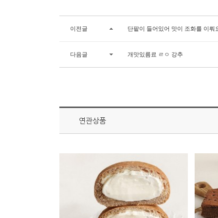
이전글
단팥이 들어있어 맛이 조화를 이뤄요
다음글
개맛있름료 ㄹㅇ 강추
연관상품