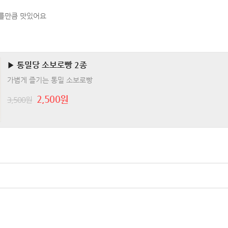
모를만큼 맛있어요
▶ 통밀당 소보로빵 2종
가볍게 즐기는 통밀 소보로빵
2,500원
3,500원