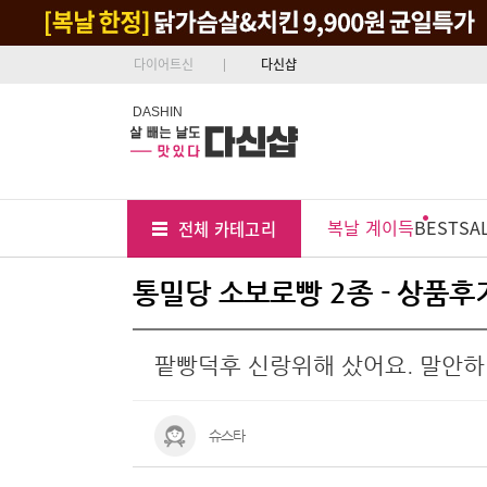
다이어트신
다신샵
DASHIN
Tab
Menu
복날 계이득
BEST
SA
전체 카테고리
Position
통밀당 소보로빵 2종 - 상품후
팥빵덕후 신랑위해 샀어요. 말안
슈스타