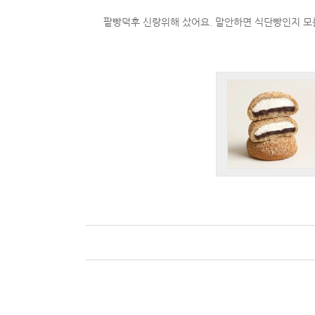
팥빵덕후 신랑위해 샀어요. 말안하면 식단빵인지 