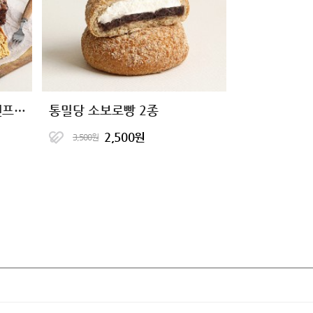
[2+1] 성수동제빵소 글루텐프리 단백한빵 4종
통밀당 소보로빵 2종
2,500원
3,500원