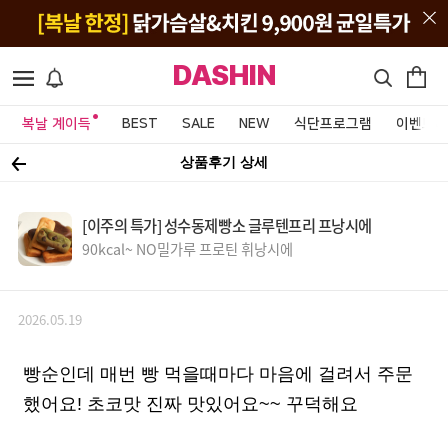
DASHIN
복날 계이득
BEST
SALE
NEW
식단프로그램
이벤트&
상품후기 상세
[이주의 특가] 성수동제빵소 글루텐프리 프낭시에
90kcal~ NO밀가루 프로틴 휘낭시에
2026.05.19
빵순인데 매번 빵 먹을때마다 마음에 걸려서 주문
했어요! 초코맛 진짜 맛있어요~~ 꾸덕해요