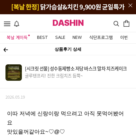
DASHIN
복날 계이득
BEST
SALE
NEW
식단프로그램
이벤트&
상품후기 상세
[시크릿 선물] 성수동제빵소 저당 바스크 말차 치즈케이크
글루텐프리! 진한 크림치즈 듬뿍~
2026.05.19
이따 저녁에 신랑이랑 먹으려고 아직 못먹어봤어
요
맛있을꺼같아요~♡@♡