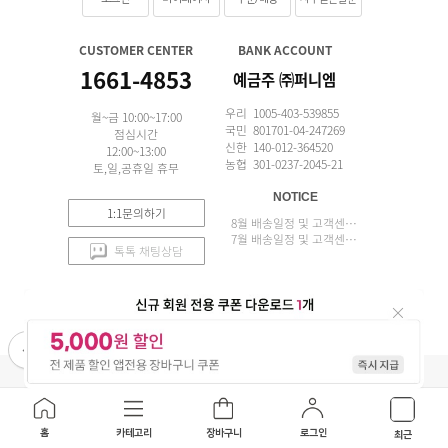
CUSTOMER CENTER
BANK ACCOUNT
1661-4853
예금주 ㈜퍼니엠
우리 1005-403-539855
월~금 10:00~17:00
국민 801701-04-247269
점심시간
신한 140-012-364520
12:00~13:00
농협 301-0237-2045-21
토,일,공휴일 휴무
NOTICE
1:1문의하기
8월 배송일정 및 고객센터 업무 안내
7월 배송일정 및 고객센터 업무 안내
톡톡 채팅상담
APP 설치
(주)퍼니엠 사업자정보
사업자번호조회
구매안전서비스
개인정보취급방침
이용약관
홈
카테고리
장바구니
로그인
최근