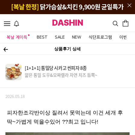
DASHIN
복날 계이득
BEST
SALE
NEW
식단프로그램
이벤트&
상품후기 상세
[1+1+1] 통밀당 시카고 씬피자 8종
얇은 통밀 도우&모짜렐라 자연 치즈 듬뿍~
2026.05.18
피자한조각반이상 질려서 못먹는데 이건 세개 후
딱~가볍게 먹을수있어 ??최고 입니다!