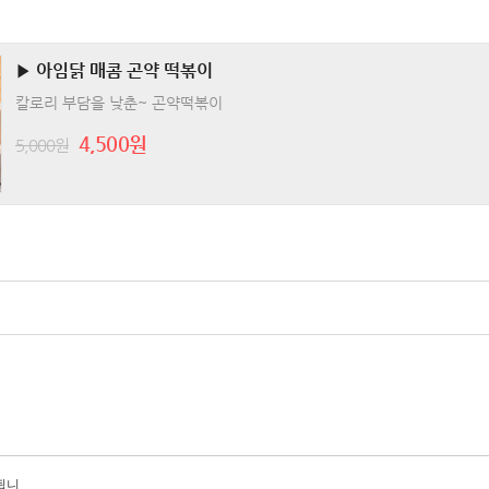
▶ 아임닭 매콤 곤약 떡볶이
칼로리 부담을 낮춘~ 곤약떡볶이
4,500원
5,000원
됩니