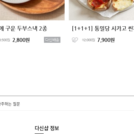
에 구운 두부스낵 2종
2,800원
7,900원
다신배송
3,500원
12,000원
자주하는 질문
다신샵 정보