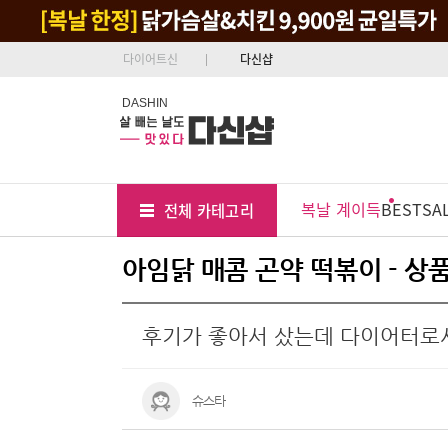
다이어트신
다신샵
DASHIN
Tab
Menu
복날 계이득
BEST
SA
전체 카테고리
Position
아임닭 매콤 곤약 떡볶이 - 상
후기가 좋아서 샀는데 다이어터로
슈스타