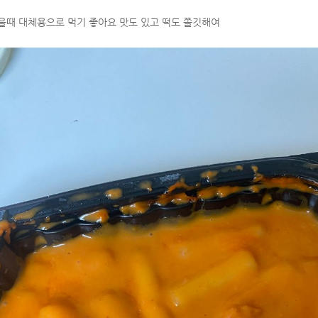
을때 대체용으로 먹기 좋아요 맛도 있고 떡도 쫄깃해여