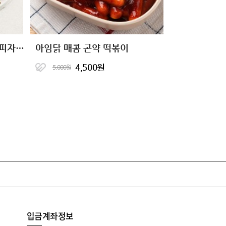
[1+1+1] 통밀당 시카고 씬피자 8종
아임닭 매콤 곤약 떡볶이
4,500원
5,000원
입금계좌정보