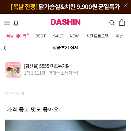
DASHIN
복날 계이득
BEST
SALE
NEW
식단프로그램
이벤트&
상품후기 상세
[닭신절] 5555원 초특가닭
1팩 1,111원~ 역대급 초특가 딜!
2026.05.18
가격 좋고 맛도 좋아요.