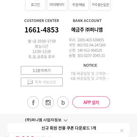
로그인
마이페이지
주문/배송
자주묻는질문
CUSTOMER CENTER
BANK ACCOUNT
1661-4853
예금주 ㈜퍼니엠
우리 1005-403-539855
월~금 10:00~17:00
국민 801701-04-247269
점심시간
신한 140-012-364520
12:00~13:00
농협 301-0237-2045-21
토,일,공휴일 휴무
NOTICE
1:1문의하기
7월 배송일정 및 고객센터 업무 안내
6월 배송일정 및 고객센터 업무 안내
톡톡 채팅상담
APP 설치
(주)퍼니엠 사업자정보
사업자번호조회
구매안전서비스
개인정보취급방침
이용약관