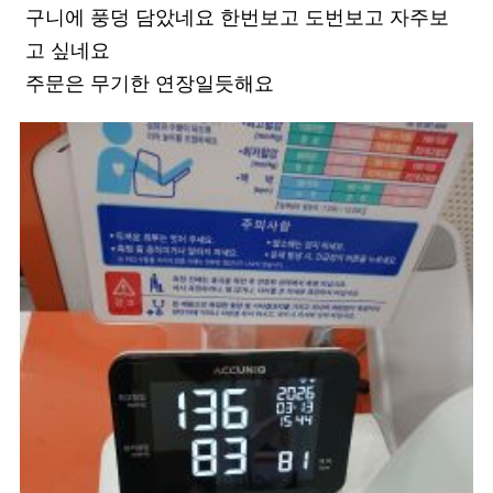
구니에 풍덩 담았네요 한번보고 도번보고 자주보
고 싶네요
주문은 무기한 연장일듯해요