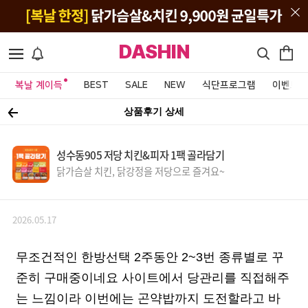
DASHIN
복날 계이득
BEST
SALE
NEW
식단프로그램
이벤트&
상품후기 상세
성수동905 저당 치킨&피자 1팩 골라담기
닭가슴살 치킨, 닭강정을 저당으로 즐겨요~
2026.05.17
무조건적인 한방선택 2주동안 2~3번 종류별로 꾸
준히 구매중이네요 사이트에서 당관리를 직접해주
는 느낌이라 이번에는 곤약밥까지 도전할라고 바