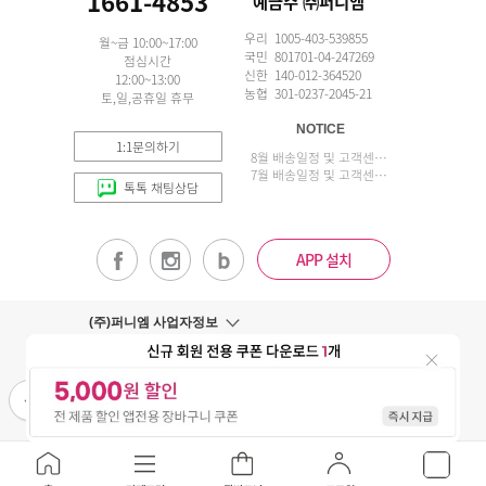
1661-4853
예금주 ㈜퍼니엠
우리 1005-403-539855
월~금 10:00~17:00
국민 801701-04-247269
점심시간
신한 140-012-364520
12:00~13:00
농협 301-0237-2045-21
토,일,공휴일 휴무
NOTICE
1:1문의하기
8월 배송일정 및 고객센터 업무 안내
7월 배송일정 및 고객센터 업무 안내
톡톡 채팅상담
APP 설치
(주)퍼니엠 사업자정보
사업자번호조회
구매안전서비스
개인정보취급방침
이용약관