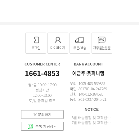
로그인
마이페이지
주문/배송
자주묻는질문
CUSTOMER CENTER
BANK ACCOUNT
1661-4853
예금주 ㈜퍼니엠
우리 1005-403-539855
월~금 10:00~17:00
국민 801701-04-247269
점심시간
신한 140-012-364520
12:00~13:00
농협 301-0237-2045-21
토,일,공휴일 휴무
NOTICE
1:1문의하기
8월 배송일정 및 고객센터 업무 안내
7월 배송일정 및 고객센터 업무 안내
톡톡 채팅상담