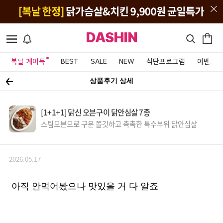
DASHIN
복날 계이득
BEST
SALE
NEW
식단프로그램
이벤트&
상품후기 상세
[1+1+1] 닭신 오븐구이 닭안심살 7종
스팀오븐으로 구운 쫄깃하고 촉촉한 특수부위 닭안심살
2026.05.17
아직 안먹어봤으나 맛있을 거 다 알죠