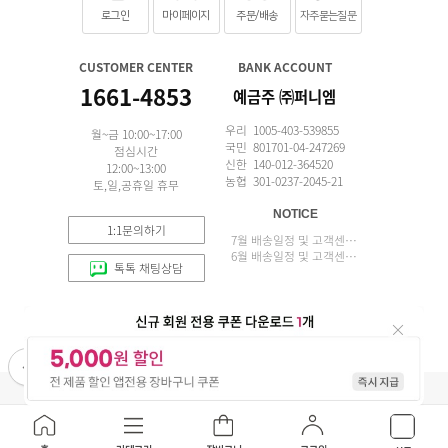
로그인
마이페이지
주문/배송
자주묻는질문
CUSTOMER CENTER
BANK ACCOUNT
1661-4853
예금주 ㈜퍼니엠
우리 1005-403-539855
월~금 10:00~17:00
국민 801701-04-247269
점심시간
신한 140-012-364520
12:00~13:00
농협 301-0237-2045-21
토,일,공휴일 휴무
NOTICE
1:1문의하기
7월 배송일정 및 고객센터 업무 안내
6월 배송일정 및 고객센터 업무 안내
톡톡 채팅상담
APP 설치
(주)퍼니엠 사업자정보
사업자번호조회
구매안전서비스
개인정보취급방침
이용약관