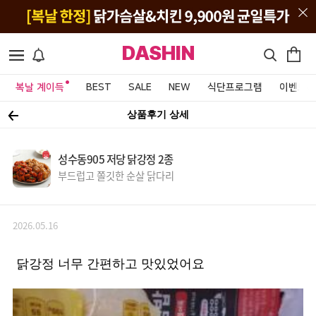
DASHIN
복날 계이득
BEST
SALE
NEW
식단프로그램
이벤트&
상품후기 상세
성수동905 저당 닭강정 2종
부드럽고 쫄깃한 순살 닭다리
2026.05.16
닭강정 너무 간편하고 맛있었어요