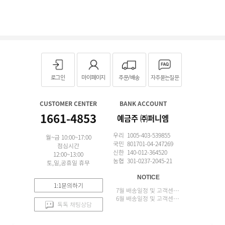
로그인
마이페이지
주문/배송
자주묻는질문
CUSTOMER CENTER
BANK ACCOUNT
1661-4853
예금주 ㈜퍼니엠
우리 1005-403-539855
월~금 10:00~17:00
국민 801701-04-247269
점심시간
신한 140-012-364520
12:00~13:00
농협 301-0237-2045-21
토,일,공휴일 휴무
NOTICE
1:1문의하기
7월 배송일정 및 고객센터 업무 안내
6월 배송일정 및 고객센터 업무 안내
톡톡 채팅상담