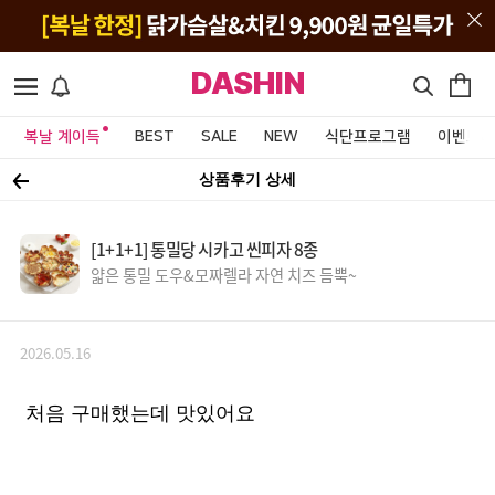
DASHIN
복날 계이득
BEST
SALE
NEW
식단프로그램
이벤트&
상품후기 상세
[1+1+1] 통밀당 시카고 씬피자 8종
얇은 통밀 도우&모짜렐라 자연 치즈 듬뿍~
2026.05.16
처음 구매했는데 맛있어요