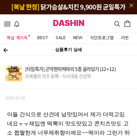
DASHIN
복날 계이득
BEST
SALE
NEW
식단프로그램
이벤트&
상품후기 상세
[타임특가] 곤약현미떡마리 5종 골라담기 (12+12)
모짜렐라 치즈 듬뿍~ 식사대용 건강떡
2026.05.16
아들 간식으로 산건데 넘맛있어서 제가 더먹고있
네요ㅜㅜ제입엔 떡뽁이 맛도맛있고 콘치즈맛도 고
소 짭짤한게 너무제취향이에요~~떡이라 그런가 하