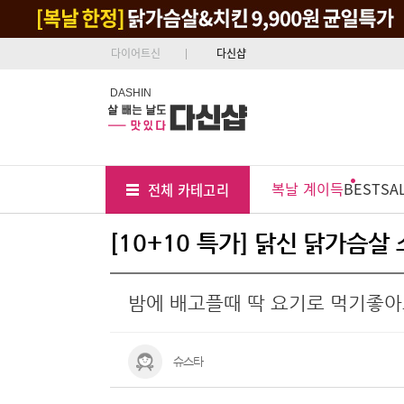
다이어트신
다신샵
DASHIN
Tab
Menu
복날 계이득
BEST
SA
전체 카테고리
Position
[10+10 특가] 닭신 닭가슴살
밤에 배고플때 딱 요기로 먹기좋아
슈스타