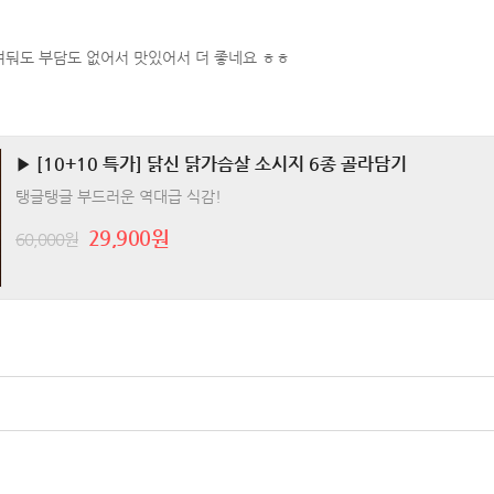
둬도 부담도 없어서 맛있어서 더 좋네요 ㅎㅎ
▶ [10+10 특가] 닭신 닭가슴살 소시지 6종 골라담기
탱글탱글 부드러운 역대급 식감!
29,900원
60,000원