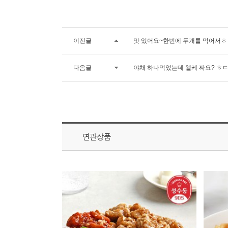
이전글
맛 있어요~한번에 두개를 먹어서ㅎ
다음글
야채 하나먹었는데 왤케 짜요? ㅎ
연관상품