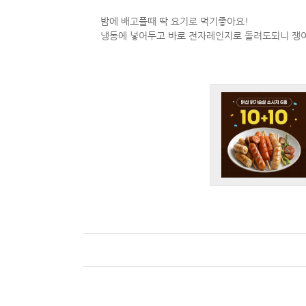
밤에 배고플때 딱 요기로 먹기좋아요!
냉동에 넣어두고 바로 전자레인지로 돌려도되니 쟁여