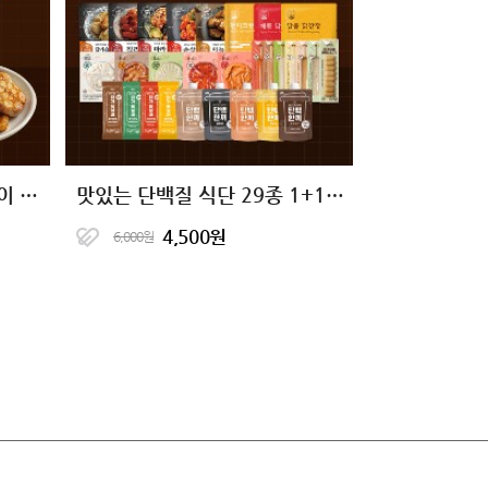
[10+10 특가] 닭신 오븐구이 닭안심살 7종 골라담기
맛있는 단백질 식단 29종 1+1+1 골라담기
4,500원
6,000원