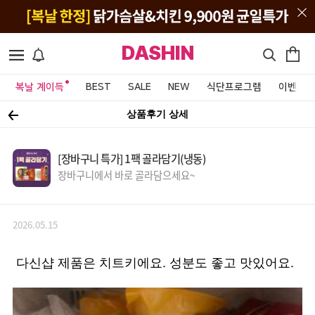
DASHIN
복날 계이득
BEST
SALE
NEW
식단프로그램
이벤트&
상품후기 상세
[장바구니 특가] 1팩 골라담기(냉동)
장바구니에서 바로 골라담으세요~
2026.05.15
다신샵 제품은 치트키에요. 성분도 좋고 맛있어요.