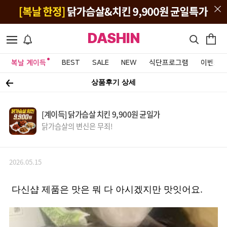
DASHIN
복날 계이득
BEST
SALE
NEW
식단프로그램
이벤트&
상품후기 상세
[계이득] 닭가슴살 치킨 9,900원 균일가
닭가슴살의 변신은 무죄!
2026.05.15
다신샵 제품은 맛은 뭐 다 아시겠지만 맛잇어요.