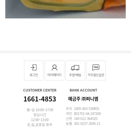
로그인
마이페이지
주문/배송
자주묻는질문
CUSTOMER CENTER
BANK ACCOUNT
1661-4853
예금주 ㈜퍼니엠
우리 1005-403-539855
월~금 10:00~17:00
국민 801701-04-247269
점심시간
신한 140-012-364520
12:00~13:00
농협 301-0237-2045-21
토,일,공휴일 휴무