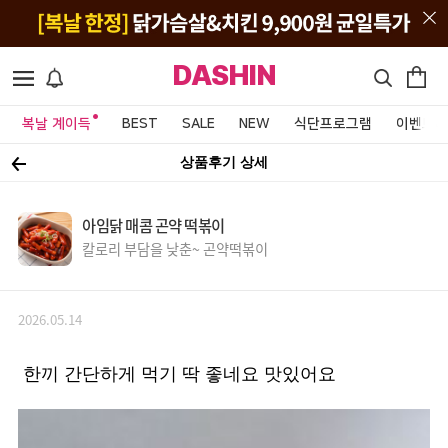
DASHIN
복날 계이득
BEST
SALE
NEW
식단프로그램
이벤트&
상품후기 상세
아임닭 매콤 곤약 떡볶이
칼로리 부담을 낮춘~ 곤약떡볶이
2026.05.14
한끼 간단하게 먹기 딱 좋네요 맛있어요