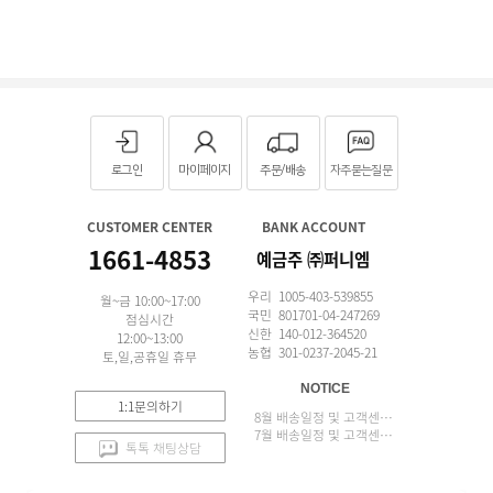
로그인
마이페이지
주문/배송
자주묻는질문
CUSTOMER CENTER
BANK ACCOUNT
1661-4853
예금주 ㈜퍼니엠
우리 1005-403-539855
월~금 10:00~17:00
국민 801701-04-247269
점심시간
신한 140-012-364520
12:00~13:00
농협 301-0237-2045-21
토,일,공휴일 휴무
NOTICE
1:1문의하기
8월 배송일정 및 고객센터 업무 안내
7월 배송일정 및 고객센터 업무 안내
톡톡 채팅상담