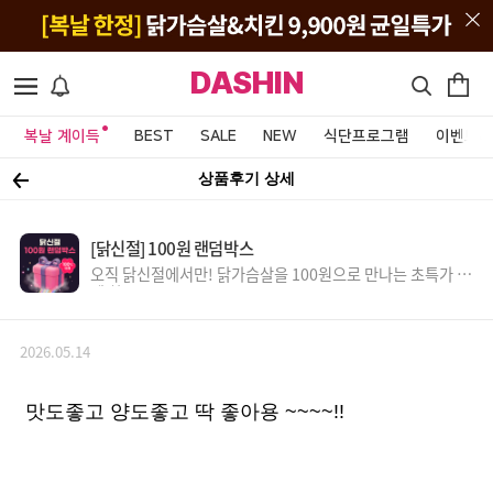
DASHIN
복날 계이득
BEST
SALE
NEW
식단프로그램
이벤트&
상품후기 상세
[닭신절] 100원 랜덤박스
오직 닭신절에서만! 닭가슴살을 100원으로 만나는 초특가 득
템 찬스!
2026.05.14
맛도좋고 양도좋고 딱 좋아용 ~~~~!!