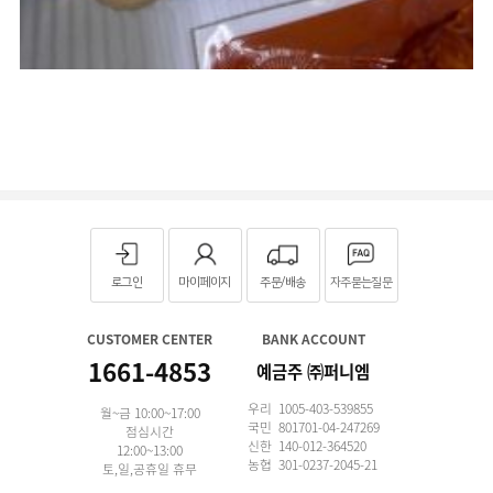
로그인
마이페이지
주문/배송
자주묻는질문
CUSTOMER CENTER
BANK ACCOUNT
1661-4853
예금주 ㈜퍼니엠
우리 1005-403-539855
월~금 10:00~17:00
국민 801701-04-247269
점심시간
신한 140-012-364520
12:00~13:00
농협 301-0237-2045-21
토,일,공휴일 휴무