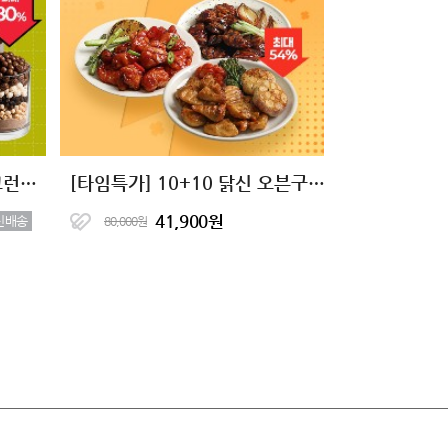
[타임특가] 단백한끼 더블크런치 단백질쉐이크 2종 (7+7)
[타임특가] 10+10 닭신 오븐구이 닭안심살&닭가슴살 16종 골라담기
41,900원
신배송
80,000원