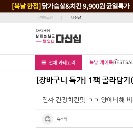
다이어트신
다신샵
DASHIN
Tab
Menu
복날 계이득
BEST
SA
전체 카테고리
Position
[장바구니 특가] 1팩 골라담기(
진짜 간장치킨맛 ㅋㅋ 양에비해 
슈스타