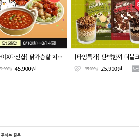
[바글이X다신샵] 닭가슴살 치킨&마녀스프 10종 단독핫딜
45,900원
25,900원
다
72,000원
35,000원
자주하는 질문