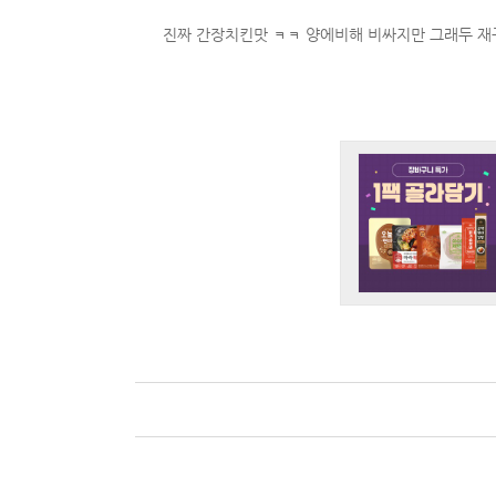
진짜 간장치킨맛 ㅋㅋ 양에비해 비싸지만 그래두 