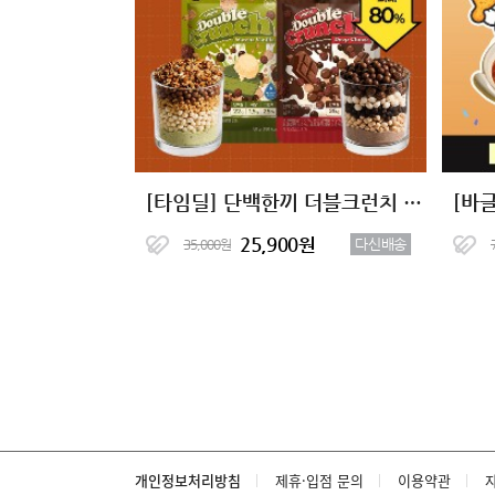
[타임딜] 단백한끼 더블크런치 단백질쉐이크 2종 (7+7)
25,900원
다신배송
35,000원
개인정보처리방침
제휴·입점 문의
이용약관