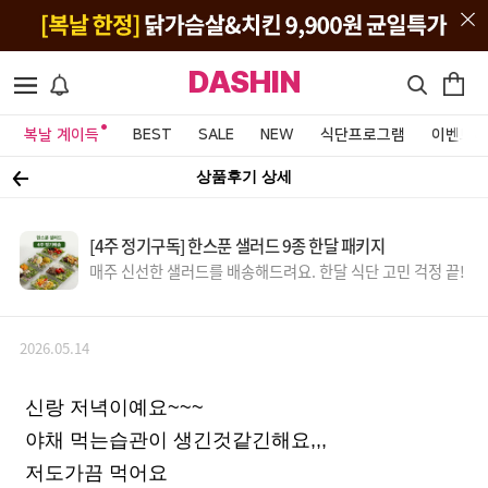
DASHIN
복날 계이득
BEST
SALE
NEW
식단프로그램
이벤트&
상품후기 상세
[4주 정기구독] 한스푼 샐러드 9종 한달 패키지
매주 신선한 샐러드를 배송해드려요. 한달 식단 고민 걱정 끝!
2026.05.14
신랑 저녁이예요~~~
야채 먹는습관이 생긴것같긴해요,,,
저도가끔 먹어요