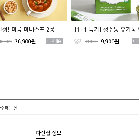
완성! 마름 마녀스프 2종
26,900원
9,900원
다신배송
다
30,000원
39,800원
자주하는 질문
다신샵 정보