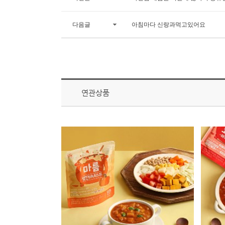
다음글
아침마다 신랑과먹고있어요
연관상품