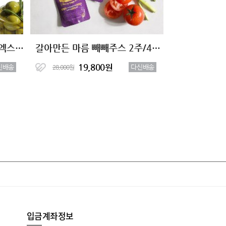
[1+1 특가] 성수동 유기농 엑스트라버진 올리브오일 100%
갈아만든 마름 빼빼주스 2주/4주 클렌즈
19,800원
신배송
다신배송
28,000원
입금계좌정보