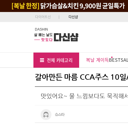
다이어트신
다신샵
DASHIN
Tab
Menu
복날 계이득
BEST
SA
전체 카테고리
Position
갈아만든 마름 CCA주스 10일
맛있어요~ 물 느낌보다도 묵직해서
슈스타