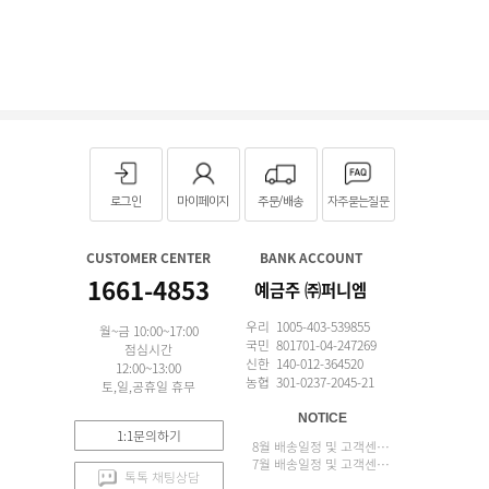
로그인
마이페이지
주문/배송
자주묻는질문
CUSTOMER CENTER
BANK ACCOUNT
1661-4853
예금주 ㈜퍼니엠
우리 1005-403-539855
월~금 10:00~17:00
국민 801701-04-247269
점심시간
신한 140-012-364520
12:00~13:00
농협 301-0237-2045-21
토,일,공휴일 휴무
NOTICE
1:1문의하기
8월 배송일정 및 고객센터 업무 안내
7월 배송일정 및 고객센터 업무 안내
톡톡 채팅상담