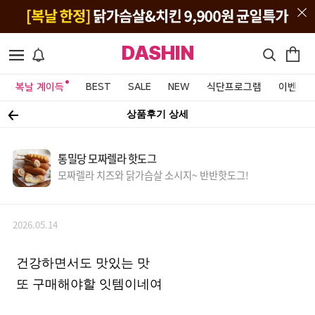
DASHIN
복날 계이득
BEST
SALE
NEW
식단프로그램
이벤트&
상품후기 상세
통밀당 모짜렐라 핫도그
모짜렐라 치즈와 닭가슴살 소시지~ 반반핫도그!
2026.05.14
건강하면서도 맛있는 맛
또 구매해야할 잇템이네여